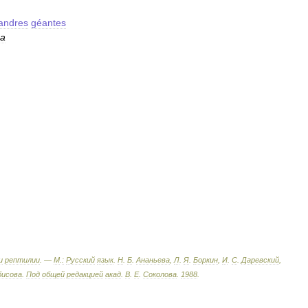
andres
géantes
а
и
рептилии
. —
М
.
:
Русский
язык
.
Н
.
Б
.
Ананьева
,
Л
.
Я
.
Боркин
,
И
.
С
.
Даревский
,
бисова
.
Под
общей
редакцией
акад
.
В
.
Е
.
Соколова
.
1988
.