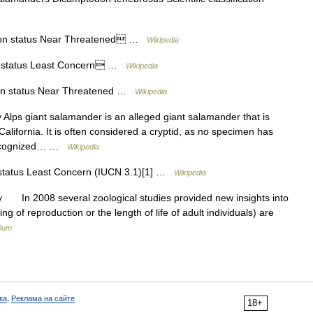
on status Near Threatened …
Wikipedia
 status Least Concern …
Wikipedia
n status Near Threatened …
Wikipedia
 Alps giant salamander is an alleged giant salamander that is
n California. It is often considered a cryptid, as no specimen has
y recognized… …
Wikipedia
tatus Least Concern (IUCN 3.1)[1] …
Wikipedia
 In 2008 several zoological studies provided new insights into
ing of reproduction or the length of life of adult individuals) are
lium
ка
,
Реклама на сайте
18+