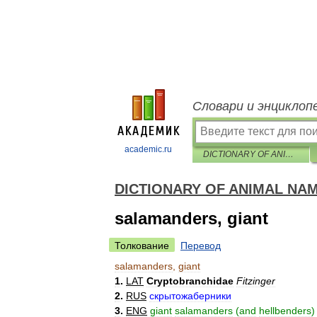
Словари и энциклоп
academic.ru
DICTIONARY OF ANIMAL NAMES IN FIVE LANGUAGES
DICTIONARY OF ANIMAL NAM
salamanders, giant
Толкование
Перевод
salamanders
,
giant
1
.
LAT
Cryptobranchidae
Fitzinger
2
.
RUS
скрытожаберники
3
.
ENG
giant
salamanders
(
and
hellbenders
)