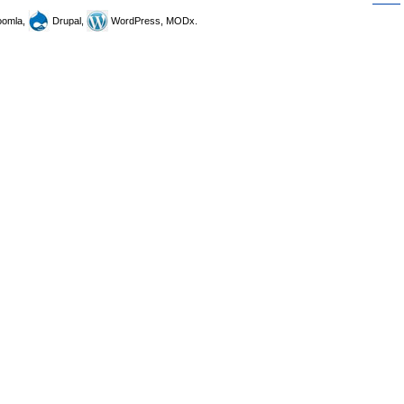
omla,
Drupal,
WordPress, MODx.