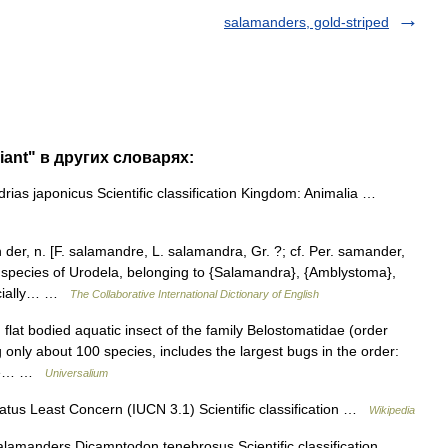
salamanders, gold-striped
iant" в других словарях:
as japonicus Scientific classification Kingdom: Animalia …
r, n. [F. salamandre, L. salamandra, Gr. ?; cf. Per. samander,
 species of Urodela, belonging to {Salamandra}, {Amblystoma},
pecially… …
The Collaborative International Dictionary of English
t bodied aquatic insect of the family Belostomatidae (order
g only about 100 species, includes the largest bugs in the order:
 the… …
Universalium
tus Least Concern (IUCN 3.1) Scientific classification …
Wikipedia
lamanders Dicamptodon tenebrosus Scientific classification