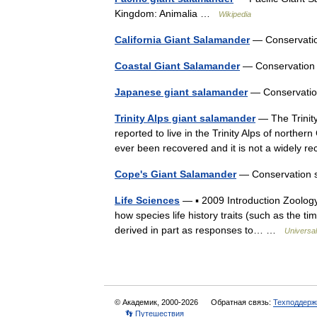
Kingdom: Animalia …
Wikipedia
California Giant Salamander
— Conservati
Coastal Giant Salamander
— Conservation
Japanese giant salamander
— Conservatio
Trinity Alps giant salamander
— The Trinity
reported to live in the Trinity Alps of norther
ever been recovered and it is not a widel
Cope's Giant Salamander
— Conservation s
Life Sciences
— ▪ 2009 Introduction Zoology
how species life history traits (such as the tim
derived in part as responses to… …
Universa
© Академик, 2000-2026
Обратная связь:
Техподдерж
👣 Путешествия