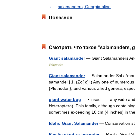
salamanders, Georgia blind
Полезное
Смотреть что такое "salamanders, g
Giant salamander
— Giant Salamanders Andri
Wikipedia
Giant salamander
— Salamander Sal a*man de
samandel.] 1. (Zo[ o]l.) Any one of numerous
{Plethodon}, and various allied genera, es
giant water bug
— ▪ insect any wide and fla
Heteroptera). This family, although containin
sometimes exceeding 10 cm (4 inches) in
Idaho Giant Salamander
— Conservation sta
Pacific giant salamander
— Pacific Giant Sa